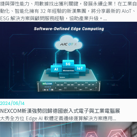
捷與彈性能力、用數據找出獲利關鍵，發展永續企業！在工業自
動化、智能化擁有 32 年經驗的新漢集團，將分享最新的 AIoT、
ESG 解決方案與顧問服務經驗，協助產業升級。...
2024/06/14
NEXCOM新漢強勢回歸德國嵌入式電子與工業電腦展
大秀全方位 Edge AI 軟體定義邊緣運算解決方案應用...