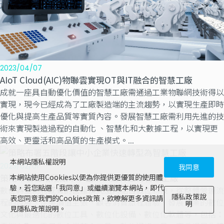
2023/04/07
AIoT Cloud(AIC)物聯雲實現OT與IT融合的智慧工廠
成就一座具自動優化價值的智慧工廠需通過工業物聯網技術得以
實現，現今已經成為了工廠製造端的主流趨勢，以實現生產即時
優化與提高生產品質等實質內容。發展智慧工廠需利用先進的技
術來實現製造過程的自動化 、智慧化和大數據工程，以實現更
高效、更靈活和高品質的生產模式。...
本網站隱私權說明
2023/02/01
我同意
策略布署五階段讓中小企業快速轉型為智慧工廠
本網站使用Cookies以便為你提供更優質的使用體
驗，若您點選「我同意」或繼續瀏覽本網站，即代
數位轉型為將既有的營運模式加入結合數位科技，從整體營運流
隱私政策說
表您同意我們的Cookies政策，欲暸解更多資訊請
程的發展、企業價值主張、顧客消費旅程體驗、發展企業的數位
明
見隱私政策說明。
文化與最適化的數位工具、數位化設備、數位化軟體等，包括：